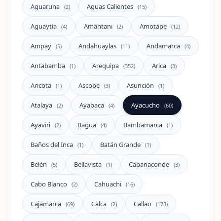
Aguaruna
Aguas Calientes
(2)
(15)
Aguaytía
Amantani
Amotape
(4)
(2)
(12)
Ampay
Andahuaylas
Andamarca
(5)
(11)
(4)
Antabamba
Arequipa
Arica
(1)
(352)
(3)
Aricota
Ascope
Asunción
(1)
(3)
(1)
Atalaya
Ayabaca
Ayacucho
(2)
(4)
(60)
Ayaviri
Bagua
Bambamarca
(2)
(4)
(1)
Baños del Inca
Batán Grande
(1)
(1)
Belén
Bellavista
Cabanaconde
(5)
(1)
(3)
Cabo Blanco
Cahuachi
(2)
(16)
Cajamarca
Calca
Callao
(69)
(2)
(173)