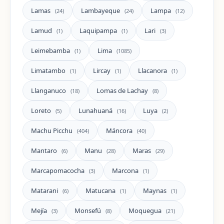
Lamas
Lambayeque
Lampa
(24)
(24)
(12)
Lamud
Laquipampa
Lari
(1)
(1)
(3)
Leimebamba
Lima
(1)
(1085)
Limatambo
Lircay
Llacanora
(1)
(1)
(1)
Llanganuco
Lomas de Lachay
(18)
(8)
Loreto
Lunahuaná
Luya
(5)
(16)
(2)
Machu Picchu
Máncora
(404)
(40)
Mantaro
Manu
Maras
(6)
(28)
(29)
Marcapomacocha
Marcona
(3)
(1)
Matarani
Matucana
Maynas
(6)
(1)
(1)
Mejía
Monsefú
Moquegua
(3)
(8)
(21)