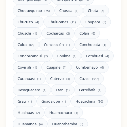
Choquequirao
Chosica
Chota
(75)
(1)
(3)
Chucuito
Chulucanas
Chupaca
(4)
(11)
(3)
Chuschi
Cocharcas
Colán
(1)
(2)
(6)
Colca
Concepción
Conchopata
(68)
(1)
(1)
Condorcanqui
Conima
Cotahuasi
(2)
(1)
(4)
Coviriali
Cuajone
Cumbemayo
(1)
(1)
(6)
Curahuasi
Cutervo
Cuzco
(1)
(3)
(352)
Desaguadero
Eten
Ferreñafe
(1)
(1)
(1)
Grau
Guadalupe
Huacachina
(1)
(1)
(80)
Hualhuas
Huamachuco
(2)
(1)
Huamanga
Huancabamba
(4)
(3)