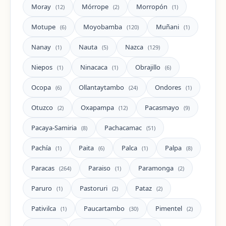
Moray
Mórrope
Morropón
(12)
(2)
(1)
Motupe
Moyobamba
Muñani
(6)
(120)
(1)
Nanay
Nauta
Nazca
(1)
(5)
(129)
Niepos
Ninacaca
Obrajillo
(1)
(1)
(6)
Ocopa
Ollantaytambo
Ondores
(6)
(24)
(1)
Otuzco
Oxapampa
Pacasmayo
(2)
(12)
(9)
Pacaya-Samiria
Pachacamac
(8)
(51)
Pachía
Paita
Palca
Palpa
(1)
(6)
(1)
(8)
Paracas
Paraiso
Paramonga
(264)
(1)
(2)
Paruro
Pastoruri
Pataz
(1)
(2)
(2)
Pativilca
Paucartambo
Pimentel
(1)
(30)
(2)