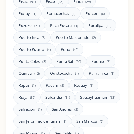
Pisac
Pisco
Piura
(91)
(18)
(29)
Piuray
Pomacochas
Porcón
(1)
(1)
(6)
Pozuzo
Puca Pucara
Pucallpa
(21)
(1)
(10)
Puerto Inca
Puerto Maldonado
(3)
(2)
Puerto Pizarro
Puno
(4)
(49)
Punta Coles
Punta Sal
Puquio
(3)
(20)
(3)
Quinua
Quistococha
Ranrahirca
(12)
(1)
(1)
Rapaz
Raqchi
Recuay
(1)
(5)
(5)
Rioja
Sabandía
Sacsayhuaman
(39)
(11)
(63)
Salvación
San Andrés
(1)
(2)
San Jerónimo de Tunan
San Marcos
(1)
(3)
San Miguel
San Pablo
(1)
(1)