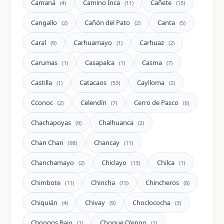
Camaná
Camino Inca
Cañete
(4)
(11)
(15)
Cangallo
Cañón del Pato
Canta
(2)
(2)
(5)
Caral
Carhuamayo
Carhuaz
(9)
(1)
(2)
Carumas
Casapalca
Casma
(1)
(1)
(7)
Castilla
Catacaos
Caylloma
(1)
(53)
(2)
Cconoc
Celendín
Cerro de Pasco
(2)
(7)
(6)
Chachapoyas
Chalhuanca
(9)
(2)
Chan Chan
Chancay
(98)
(11)
Chanchamayo
Chiclayo
Chilca
(2)
(13)
(1)
Chimbote
Chincha
Chincheros
(11)
(15)
(8)
Chiquián
Chivay
Choclococha
(4)
(9)
(3)
Chongos Bajo
Choque Q'enqo
(1)
(1)