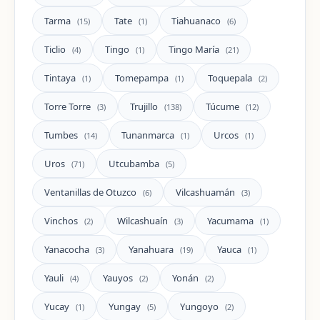
Tarma
Tate
Tiahuanaco
(15)
(1)
(6)
Ticlio
Tingo
Tingo María
(4)
(1)
(21)
Tintaya
Tomepampa
Toquepala
(1)
(1)
(2)
Torre Torre
Trujillo
Túcume
(3)
(138)
(12)
Tumbes
Tunanmarca
Urcos
(14)
(1)
(1)
Uros
Utcubamba
(71)
(5)
Ventanillas de Otuzco
Vilcashuamán
(6)
(3)
Vinchos
Wilcashuaín
Yacumama
(2)
(3)
(1)
Yanacocha
Yanahuara
Yauca
(3)
(19)
(1)
Yauli
Yauyos
Yonán
(4)
(2)
(2)
Yucay
Yungay
Yungoyo
(1)
(5)
(2)