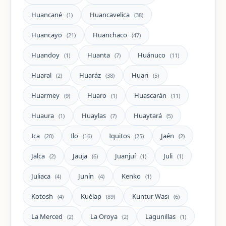
Huancané
Huancavelica
(1)
(38)
Huancayo
Huanchaco
(21)
(47)
Huandoy
Huanta
Huánuco
(1)
(7)
(11)
Huaral
Huaráz
Huari
(2)
(38)
(5)
Huarmey
Huaro
Huascarán
(9)
(1)
(11)
Huaura
Huaylas
Huaytará
(1)
(7)
(5)
Ica
Ilo
Iquitos
Jaén
(20)
(16)
(25)
(2)
Jalca
Jauja
Juanjuí
Juli
(2)
(6)
(1)
(1)
Juliaca
Junín
Kenko
(4)
(4)
(1)
Kotosh
Kuélap
Kuntur Wasi
(4)
(89)
(6)
La Merced
La Oroya
Lagunillas
(2)
(2)
(1)