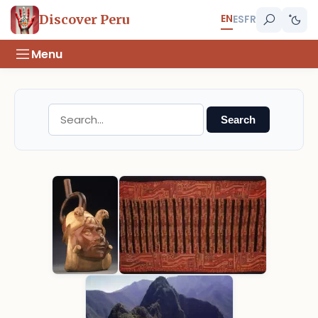
EN
Discover Peru
ES
FR
Menu
Search