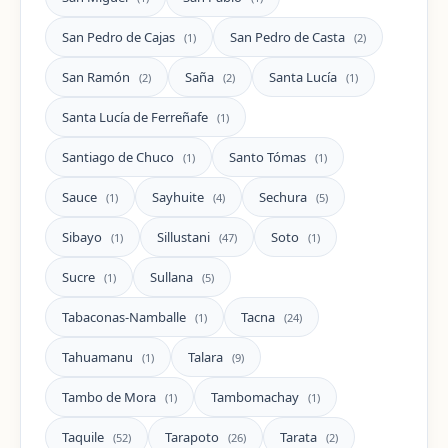
San Pedro de Cajas
San Pedro de Casta
(1)
(2)
San Ramón
Saña
Santa Lucía
(2)
(2)
(1)
Santa Lucía de Ferreñafe
(1)
Santiago de Chuco
Santo Tómas
(1)
(1)
Sauce
Sayhuite
Sechura
(1)
(4)
(5)
Sibayo
Sillustani
Soto
(1)
(47)
(1)
Sucre
Sullana
(1)
(5)
Tabaconas-Namballe
Tacna
(1)
(24)
Tahuamanu
Talara
(1)
(9)
Tambo de Mora
Tambomachay
(1)
(1)
Taquile
Tarapoto
Tarata
(52)
(26)
(2)