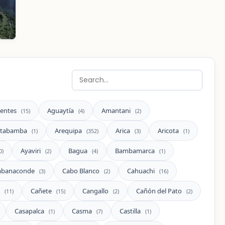
ientes
Aguaytía
Amantani
(15)
(4)
(2)
tabamba
Arequipa
Arica
Aricota
(1)
(352)
(3)
(1)
Ayaviri
Bagua
Bambamarca
0)
(2)
(4)
(1)
abanaconde
Cabo Blanco
Cahuachi
(3)
(2)
(16)
a
Cañete
Cangallo
Cañón del Pato
(11)
(15)
(2)
(2)
Casapalca
Casma
Castilla
(1)
(7)
(1)