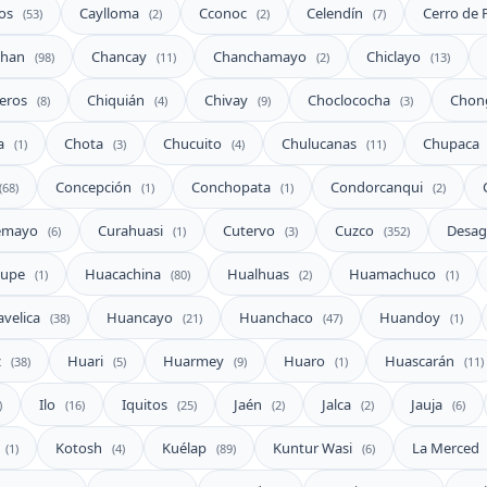
aos
Caylloma
Cconoc
Celendín
Cerro de 
(53)
(2)
(2)
(7)
Chan
Chancay
Chanchamayo
Chiclayo
(98)
(11)
(2)
(13)
eros
Chiquián
Chivay
Choclococha
Chon
(8)
(4)
(9)
(3)
a
Chota
Chucuito
Chulucanas
Chupaca
(1)
(3)
(4)
(11)
Concepción
Conchopata
Condorcanqui
(68)
(1)
(1)
(2)
emayo
Curahuasi
Cutervo
Cuzco
Desa
(6)
(1)
(3)
(352)
lupe
Huacachina
Hualhuas
Huamachuco
(1)
(80)
(2)
(1)
velica
Huancayo
Huanchaco
Huandoy
(38)
(21)
(47)
(1)
z
Huari
Huarmey
Huaro
Huascarán
(38)
(5)
(9)
(1)
(11)
Ilo
Iquitos
Jaén
Jalca
Jauja
)
(16)
(25)
(2)
(2)
(6)
Kotosh
Kuélap
Kuntur Wasi
La Merced
(1)
(4)
(89)
(6)