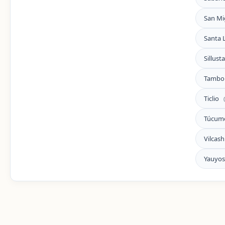
San Mi
Santa 
Sillust
Tambo
Ticlio
Túcum
Vilca
Yauyo