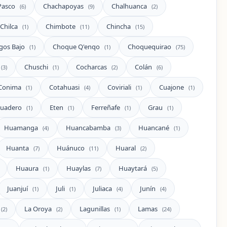
Pasco
Chachapoyas
Chalhuanca
(6)
(9)
(2)
Chilca
Chimbote
Chincha
(1)
(11)
(15)
gos Bajo
Choque Q'enqo
Choquequirao
(1)
(1)
(75)
Chuschi
Cocharcas
Colán
(3)
(1)
(2)
(6)
Conima
Cotahuasi
Coviriali
Cuajone
(1)
(4)
(1)
(1)
guadero
Eten
Ferreñafe
Grau
(1)
(1)
(1)
(1)
Huamanga
Huancabamba
Huancané
(4)
(3)
(1)
Huanta
Huánuco
Huaral
(7)
(11)
(2)
Huaura
Huaylas
Huaytará
(1)
(7)
(5)
Juanjuí
Juli
Juliaca
Junín
(1)
(1)
(4)
(4)
La Oroya
Lagunillas
Lamas
(2)
(2)
(1)
(24)