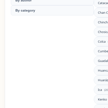
By author
Catac
By category
Chan 
Chinch
Chosic
Colca
Cumb
Guada
Huanca
Huará
Ica
(20
Kenko