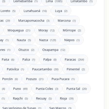
i
Leimebamba
Lima
Limatambo
(3)
(1)
(1085)
(1)
Loreto
Lunahuaná
Luya
(5)
(16)
(2)
ras
Marcapomacocha
Marcona
(29)
(3)
(1)
Moquegua
Moray
Mórrope
(21)
(12)
(2)
ay
Nauta
Nazca
Niepos
(1)
(5)
(129)
(1)
res
Otuzco
Oxapampa
(1)
(2)
(12)
Paita
Palca
Palpa
Paracas
(6)
(1)
(8)
(264)
Pativilca
Paucartambo
Pimentel
(1)
(30)
(2)
Porcón
Pozuzo
Puca Pucara
(6)
(21)
(1)
o
Puno
Punta Coles
Punta Sal
(4)
(49)
(3)
(20)
z
Raqchi
Recuay
Rioja
(1)
(5)
(5)
(39)
San Jerónimo de Tunan
San Marcos
(1)
(3)