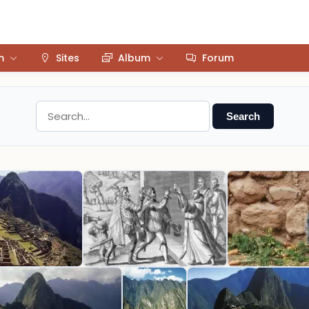
m
Sites
Album
Forum
Search