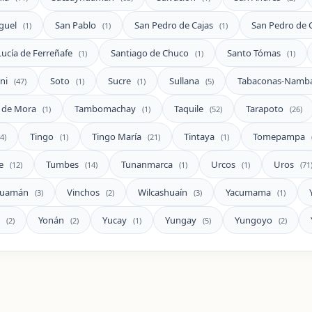
guel
San Pablo
San Pedro de Cajas
San Pedro de 
(1)
(1)
(1)
Lucía de Ferreñafe
Santiago de Chuco
Santo Tómas
(1)
(1)
(1)
ani
Soto
Sucre
Sullana
Tabaconas-Namba
(47)
(1)
(1)
(5)
 de Mora
Tambomachay
Taquile
Tarapoto
(1)
(1)
(52)
(26)
Tingo
Tingo María
Tintaya
Tomepampa
(4)
(1)
(21)
(1)
e
Tumbes
Tunanmarca
Urcos
Uros
(12)
(14)
(1)
(1)
(71
shuamán
Vinchos
Wilcashuaín
Yacumama
(3)
(2)
(3)
(1)
s
Yonán
Yucay
Yungay
Yungoyo
(2)
(2)
(1)
(5)
(2)