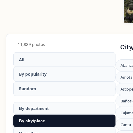
11,889 photos
City
All
Abanc
By popularity
Amota
Random
Ascop
Baños 
By department
Cajam
By city/place
Canta