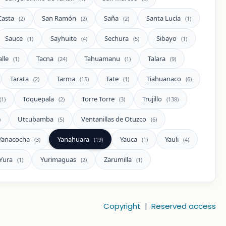
Casta
San Ramón
Saña
Santa Lucía
(2)
(2)
(2)
(1)
Sauce
Sayhuite
Sechura
Sibayo
(1)
(4)
(5)
(1)
lle
Tacna
Tahuamanu
Talara
(1)
(24)
(1)
(9)
Tarata
Tarma
Tate
Tiahuanaco
(2)
(15)
(1)
(6)
Toquepala
Torre Torre
Trujillo
(1)
(2)
(3)
(138)
Utcubamba
Ventanillas de Otuzco
)
(5)
(6)
Yanacocha
Yanahuara
Yauca
Yauli
(3)
(19)
(1)
(4)
Yura
Yurimaguas
Zarumilla
(1)
(2)
(1)
Copyright
|
Reserved access