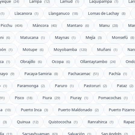
yeque
Lampa
Lamud
Laquipampa
Lar
(24)
(12)
(1)
(1)
Llacanora
Llanganuco
Lomas de Lachay
(1)
(1)
(18)
(8)
 Picchu
Máncora
Mantaro
Manu
Ma
(404)
(40)
(6)
(28)
ani
Matucana
Maynas
Mejía
Monsefú
(6)
(1)
(1)
(3)
(8)
pón
Motupe
Moyobamba
Muñani
Nan
(1)
(6)
(120)
(1)
aca
Obrajillo
Ocopa
Ollantaytambo
Ondo
(1)
(6)
(6)
(24)
mayo
Pacaya-Samiria
Pachacamac
Pachía
(9)
(8)
(51)
(1)
o
Paramonga
Paruro
Pastoruri
Pataz
(1)
(2)
(1)
(2)
(2)
Pisco
Piura
Piuray
Pomacochas
(91)
(18)
(29)
(1)
(1)
pa
Puerto Inca
Puerto Maldonado
Puerto Pizarr
(10)
(3)
(2)
o
Quinua
Quistococha
Ranrahirca
Rapa
(3)
(12)
(1)
(1)
día
Sacsayhuaman
Salvación
San Andrés
(11)
(63)
(1)
(2)