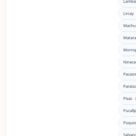
Lamba
Lircay
Machu
Matar
Morro
Ninac
Pacas
Parais
Pisac
Pucall
Puqui
Saban