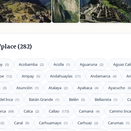
/place (282)
ay
Acobamba
Acolla
Aguaruna
Aguas Cal
(5)
(2)
(1)
(2)
pe
Ampay
Andahuaylas
Andamarca
An
(12)
(5)
(11)
(4)
e
Asunción
Atalaya
Ayabaca
Ayacucho
(3)
(1)
(2)
(4)
(6
del Inca
Batán Grande
Belén
Bellavista
C
(1)
(1)
(5)
(1)
arca
Calca
Callao
Camaná
Camino Inc
(69)
(2)
(173)
(4)
Caral
Carhuamayo
Carhuaz
Carumas
(5)
(9)
(1)
(2)
(1)