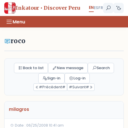
EN
Inkatour • Discover Peru
ES
FR
Menu
roco
Back to list
New message
Search
Sign-in
Log-in
#Précédent#
#Suivant#
milagros
Date : 06/25/2008 10:41 am