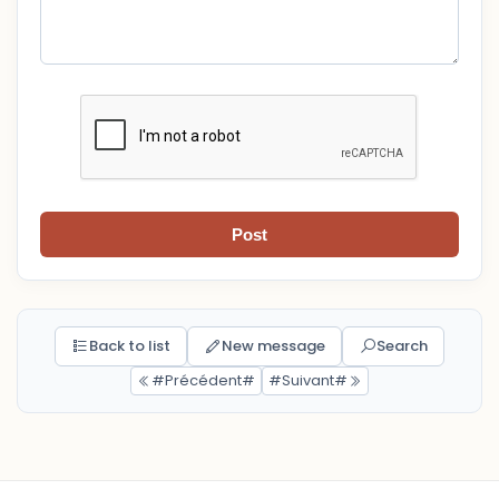
Post
Back to list
New message
Search
#Précédent#
#Suivant#