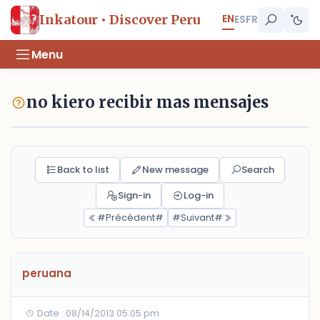
EN
Inkatour • Discover Peru
ES
FR
Menu
no kiero recibir mas mensajes
Back to list
New message
Search
Sign-in
Log-in
#Précédent#
#Suivant#
peruana
Date : 08/14/2013 05:05 pm