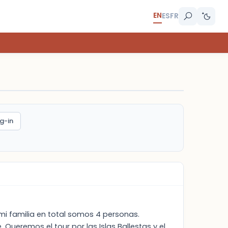
EN
ES
FR
g-in
mi familia en total somos 4 personas.
Queremos el tour por las Islas Ballestas y el