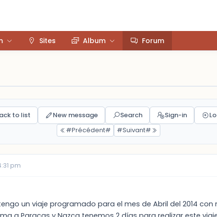
m
Sites
Album
Forum
ack to list
New message
Search
Sign-in
Lo
#Précédent#
#Suivant#
4:31 pm
tengo un viaje programado para el mes de Abril del 2014 con 
 a Paracas y Nazca tenemos 2 días para realizar este viaje. 