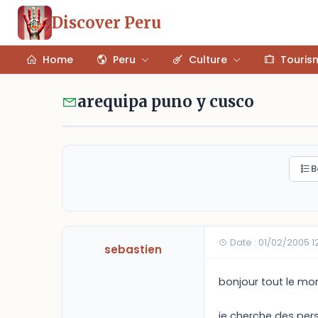
Discover Peru
Home
Peru
Culture
Touris
arequipa puno y cusco
B
Date : 01/02/2005 
sebastien
bonjour tout le m
je cherche des per