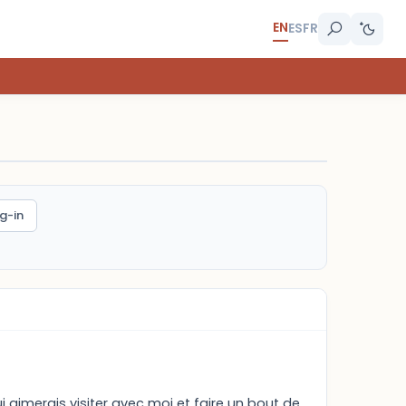
EN
ES
FR
g-in
aimerais visiter avec moi et faire un bout de