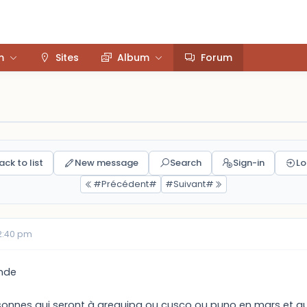
m
Sites
Album
Forum
ack to list
New message
Search
Sign-in
Lo
#Précédent#
#Suivant#
12:40 pm
onde
sonnes qui seront à arequipa ou cusco ou puno en mars et qui 