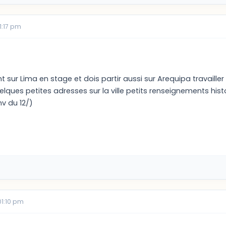
1:17 pm
 sur Lima en stage et dois partir aussi sur Arequipa travailler u
elques petites adresses sur la ville petits renseignements his
v du 12/)
01:10 pm