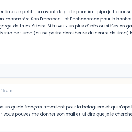
ter Lima un petit peu avant de partir pour Arequipa je te consei
n, monastère San Francisco... et Pachacamac pour le bonhe
orge de trucs à faire. Si tu veux un plus d´info ou si t´es en 
istrito de Surco (à une petite demi heure du centre de Lima)
7:16 am
he un guide français travaillant pour la balaguere et qui s'ape
? vous pouvez me donner son mail et lui dire que je le cherch