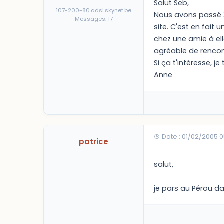
Salut Seb,
107-200-80.adsl.skynet.be
Nous avons passé 3
Messages: 17
site. C'est en fait
chez une amie à ell
agréable de rencont
Si ça t'intéresse, je 
Anne
Date : 01/02/2005 
patrice
salut,
je pars au Pérou d