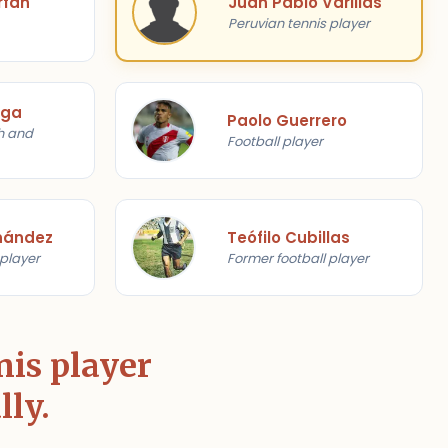
rfán
Juan Pablo Varillas
Peruvian tennis player
aga
Paolo Guerrero
h and
Football player
nández
Teófilo Cubillas
 player
Former football player
nis player
lly.