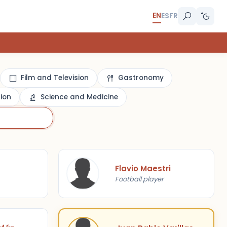
EN
ES
FR
Film and Television
Gastronomy
gion
Science and Medicine
Flavio Maestri
Football player