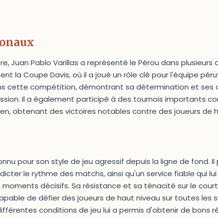
ionaux
ère, Juan Pablo Varillas a représenté le Pérou dans plusieurs
t la Coupe Davis, où il a joué un rôle clé pour l'équipe péruv
ns cette compétition, démontrant sa détermination et se
ion. Il a également participé à des tournois importants co
en, obtenant des victoires notables contre des joueurs de h
onnu pour son style de jeu agressif depuis la ligne de fond. I
ur dicter le rythme des matchs, ainsi qu'un service fiable qui 
 moments décisifs. Sa résistance et sa ténacité sur le court
apable de défier des joueurs de haut niveau sur toutes les s
fférentes conditions de jeu lui a permis d'obtenir de bons r