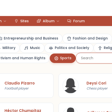
m
Sites
Album
Forum
Entrepreneurship and Business
Fashion and Design
Military
Music
Politics and Society
Reli
ctivism and Human Rights
Sports
Claudio Pizarro
Deysi Cori
Football player
Chess player
Héctor Chumpitaz