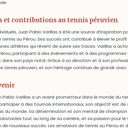
nde.
 et contributions au tennis péruvien
ividuels, Juan Pablo Varillas a été une source d’inspiration po
 tennis au Pérou. Ses succès ont contribué à élever le profil
eunes athlètes qui rêvent de suivre ses traces. Varillas a acti
Pérou, participant à des événements et à des programmes vi
dans son pays natal. Grâce à sa dévotion et à son professi
le tennis péruvien, et son héritage continue de grandir avec
venir
 Pablo Varillas a un avenir prometteur dans le monde du tenni
articiper à des tournois internationaux, son objectif est de 
nnis du monde. Sa détermination et son mental de champion 
stacles tout au long de sa carrière, et sa passion pour le
 de nouveaux succès. Les amateurs de tennis au Pérou et 