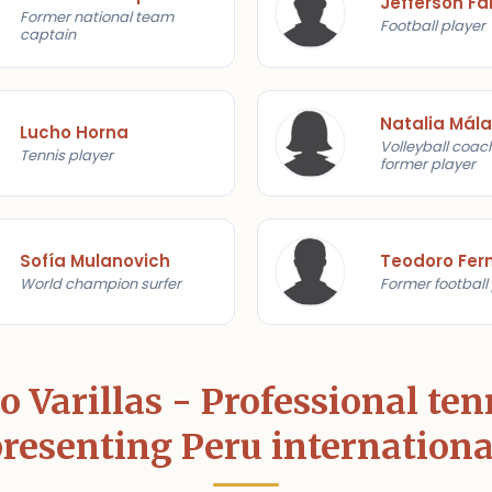
Jefferson Fa
Former national team
Football player
captain
Natalia Mál
Lucho Horna
Volleyball coac
Tennis player
former player
Sofía Mulanovich
Teodoro Fer
World champion surfer
Former football
o Varillas - Professional ten
resenting Peru internationa