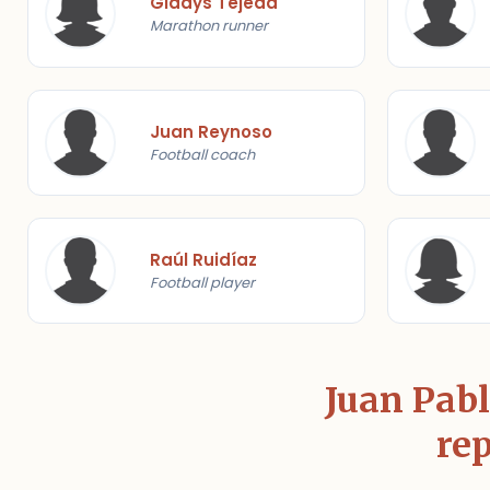
Gladys Tejeda
Marathon runner
Juan Reynoso
Football coach
Raúl Ruidíaz
Football player
Juan Pabl
rep