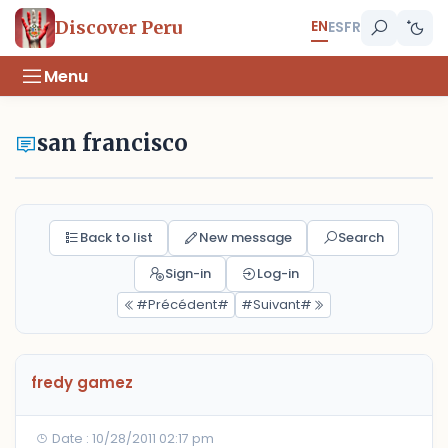
EN
Discover Peru
ES
FR
Menu
san francisco
Back to list
New message
Search
Sign-in
Log-in
#Précédent#
#Suivant#
fredy gamez
Date : 10/28/2011 02:17 pm