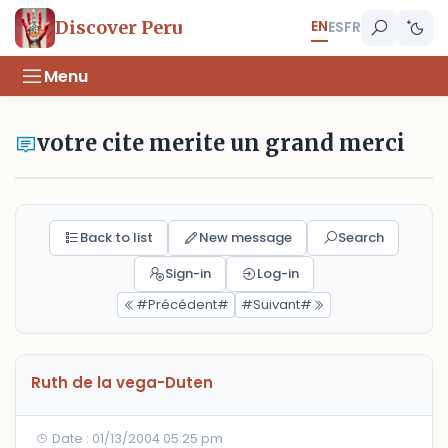
EN
Discover Peru
ES
FR
Menu
votre cite merite un grand merci
Back to list
New message
Search
Sign-in
Log-in
#Précédent#
#Suivant#
Ruth de la vega-Duten
Date : 01/13/2004 05:25 pm