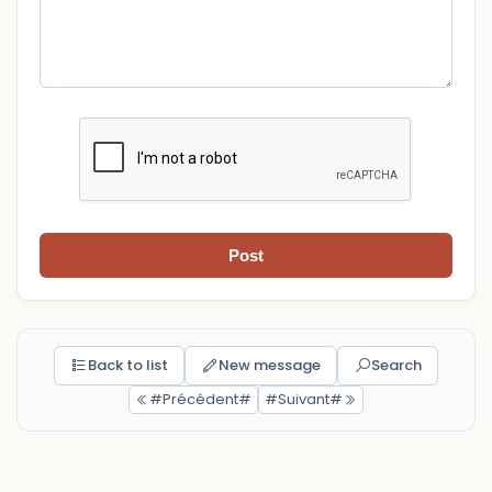
Post
Back to list
New message
Search
#Précédent#
#Suivant#