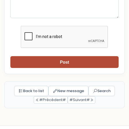
Post
Back to list
New message
Search
#Précédent#
#Suivant#