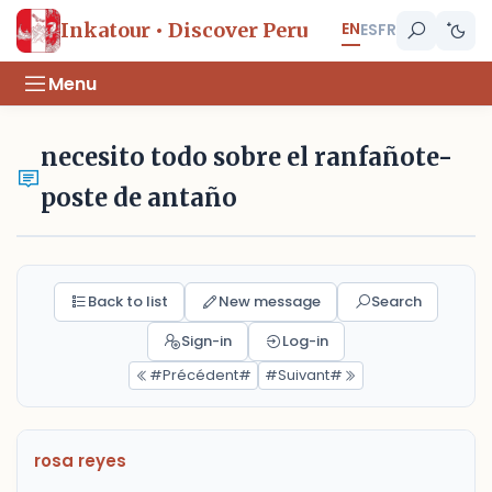
EN
Inkatour • Discover Peru
ES
FR
Menu
necesito todo sobre el ranfañote-
poste de antaño
Back to list
New message
Search
Sign-in
Log-in
#Précédent#
#Suivant#
rosa reyes