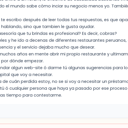
o el mundo sabe cómo inciar su negocio menos yo. También
e te escribo después de leer todas tus respuestas, es que a
a hablando, sino que tambien le gusta ayudar.
asesoría que tu brindas es profesional? Es decir, cobras?
les y he ido a decenas de diferentes restaurantes peruanos, en
usencia y el servicio dejaba mucho que desear.
muchos años en mente abrir mi propio restaurante y ultimam
e por dónde empezar.
dar algun web-site ó darme tú algunas sugerencias para lo
pital que voy a necesitar.
 de cuán perdida estoy, no se si voy a necesitar un préstamo d
 tú ó cualquier persona que haya ya pasado por ese proces
gas tiempo para contestarme.