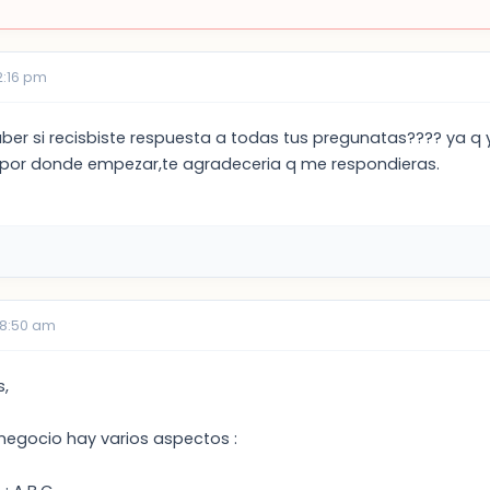
2:16 pm
saber si recisbiste respuesta a todas tus pregunatas???? ya q
e por donde empezar,te agradeceria q me respondieras.
08:50 am
s,
 negocio hay varios aspectos :