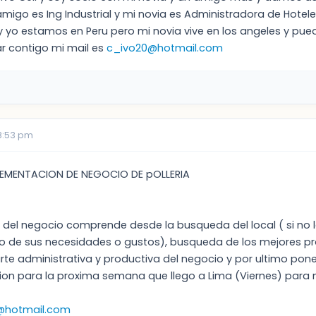
amigo es Ing Industrial y mi novia es Administradora de Hot
 yo estamos en Peru pero mi novia vive en los angeles y pu
r contigo mi mail es
c_ivo20@hotmail.com
08:53 pm
LEMENTACION DE NEGOCIO DE pOLLERIA
del negocio comprende desde la busqueda del local ( si no lo 
o de sus necesidades o gustos), busqueda de los mejores pr
arte administrativa y productiva del negocio y por ultimo po
ion para la proxima semana que llego a Lima (Viernes) para m
i@hotmail.com