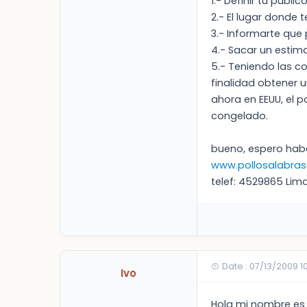
1.- Definir tu pùblico
2.- El lugar donde t
3.- Informarte que
4.- Sacar un estim
5.- Teniendo las co
finalidad obtener un
ahora en EEUU, el p
congelado.
bueno, espero hab
www.pollosalabrasa
telef: 4529865 Lima-
Date : 07/13/2009 1
Ivo
Hola mi nombre es