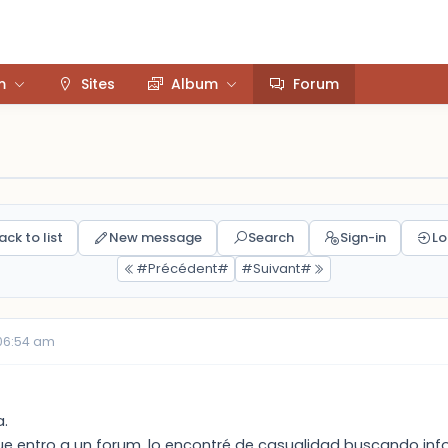
m
Sites
Album
Forum
ack to list
New message
Search
Sign-in
Lo
#Précédent#
#Suivant#
06:54 am
a.
que entro a un forum, lo encontré de casualidad buscando inf