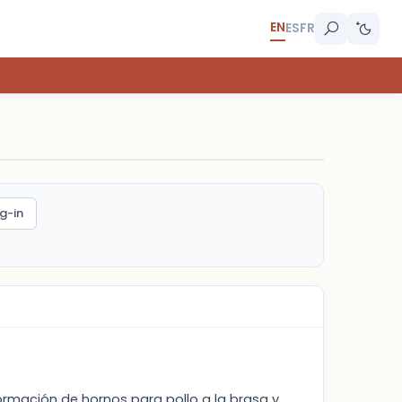
EN
ES
FR
g-in
ormación de hornos para pollo a la brasa y