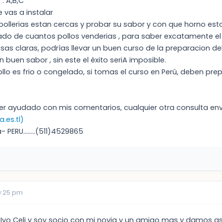
 : A,B,C
e vas a instalar
 pollerias estan cercas y probar su sabor y con que horno es
ado de cuantos pollos venderias , para saber excatamente el 
sas claras, podrìas llevar un buen curso de la preparacion de
 buen sabor , sin este el èxito seriA imposible.
ollo es frio o congelado, si tomas el curso en Perù, deben prep
er ayudado con mis comentarios, cualquier otra consulta en
.es.tl)
 PERU........(511)4529865
0:25 pm
 Ivo Celi y soy socio con mi novia y un amigo mas y damos 