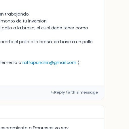
tan trabajando
monto de tu inversion.
l pollo a la brasa, el cual debe tener como
ararte el pollo a la brasa, en base a un pollo
vièmenla a
raffapunchin@gmail.com
(
Reply to this message
asesoramiento a Empresas yo soy