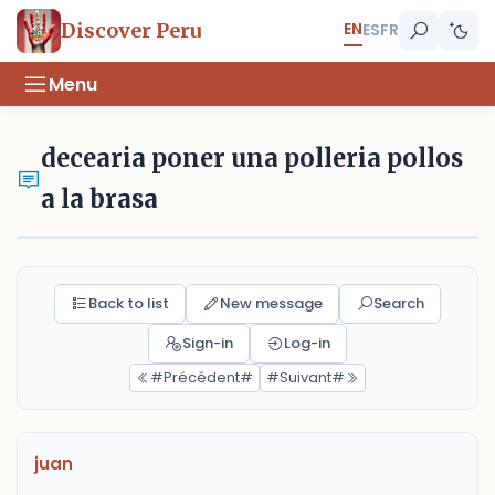
EN
Discover Peru
ES
FR
Menu
decearia poner una polleria pollos
a la brasa
Back to list
New message
Search
Sign-in
Log-in
#Précédent#
#Suivant#
juan