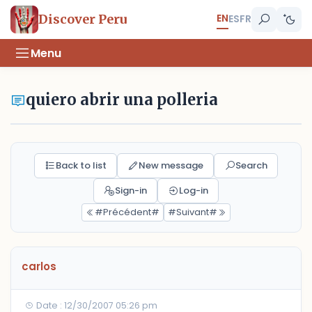
EN
Discover Peru
ES
FR
Menu
quiero abrir una polleria
Back to list
New message
Search
Sign-in
Log-in
#Précédent#
#Suivant#
carlos
Date : 12/30/2007 05:26 pm