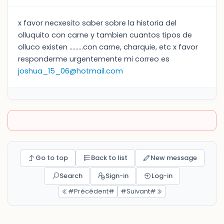
x favor necxesito saber sobre la historia del
olluquito con carne y tambien cuantos tipos de
olluco existen .........con carne, charquie, etc x favor
responderme urgentemente mi correo es
joshua_15_06@hotmail.com
Go to top
Back to list
New message
Search
Sign-in
Log-in
#Précédent#
#Suivant#