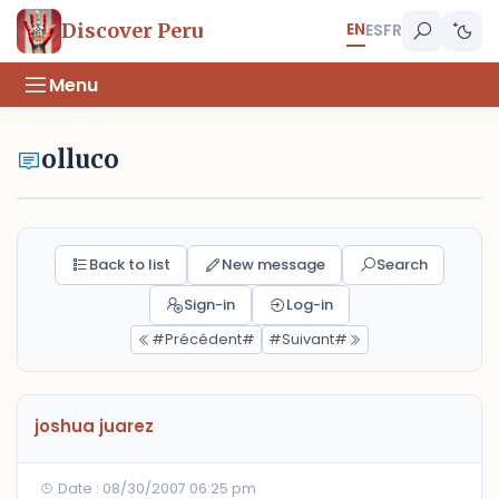
EN
Discover Peru
ES
FR
Menu
olluco
Back to list
New message
Search
Sign-in
Log-in
#Précédent#
#Suivant#
joshua juarez
Date : 08/30/2007 06:25 pm