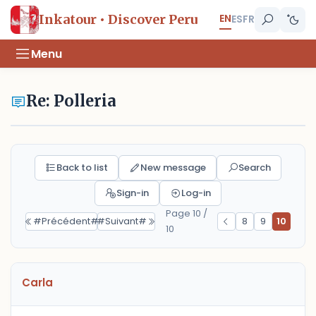
EN
Inkatour • Discover Peru
ES
FR
Menu
Re: Polleria
Back to list
New message
Search
Sign-in
Log-in
Page 10 /
#Précédent#
#Suivant#
8
9
10
10
Carla