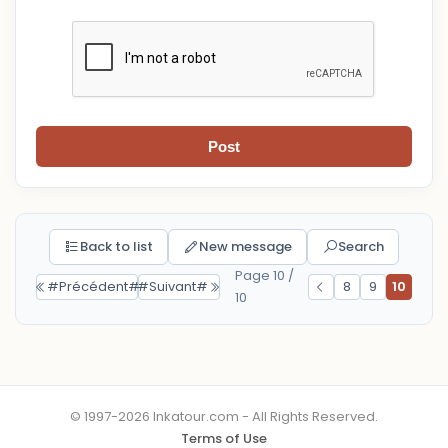
Post
Back to list
New message
Search
Page 10 /
#Précédent#
#Suivant#
8
9
10
10
© 1997-2026 Inkatour.com - All Rights Reserved.
Terms of Use