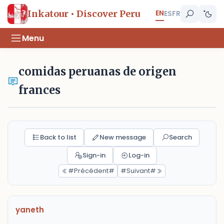
EN
Inkatour • Discover Peru
ES
FR
Menu
comidas peruanas de origen
frances
Back to list
New message
Search
Sign-in
Log-in
#Précédent#
#Suivant#
yaneth