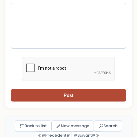
Post
Back to list
New message
Search
#Précédent#
#Suivant#