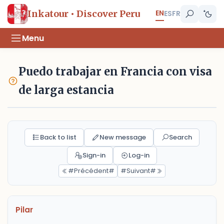
EN
Inkatour • Discover Peru
ES
FR
Menu
Puedo trabajar en Francia con visa
de larga estancia
Back to list
New message
Search
Sign-in
Log-in
#Précédent#
#Suivant#
Pilar