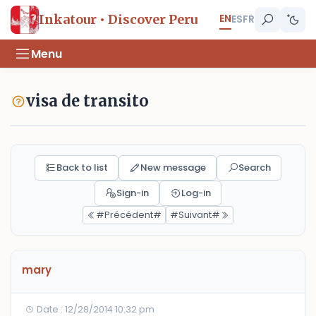
EN
Inkatour • Discover Peru
ES
FR
Menu
visa de transito
Back to list
New message
Search
Sign-in
Log-in
#Précédent#
#Suivant#
mary
Date : 12/28/2014 10:32 pm