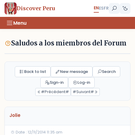
EN
Discover Peru
ES
FR
Menu
Saludos a los miembros del Forum
Back to list
New message
Search
Sign-in
Log-in
#Précédent#
#Suivant#
Jolie
Date : 12/11/2014 11:35 am