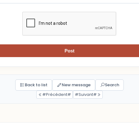
Post
Back to list
New message
Search
#Précédent#
#Suivant#