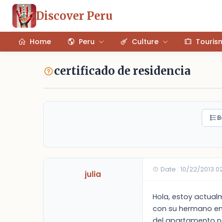
Discover Peru
Home
Peru
Culture
Touris
certificado de residencia
B
Date : 10/22/2013 
julia
Hola, estoy actual
con su hermano en u
del apartamento no