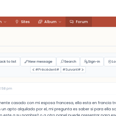
m
Sites
Album
Forum
ack to list
New message
Search
Sign-in
Lo
#Précédent#
#Suivant#
02:58 pm
mente casado con mi esposa francesa, ella esta en francia
n apto alquilado por el, mi pregunta es saber si para ella sol
 este a su nombre? o q otro papel puede presentar para ese 