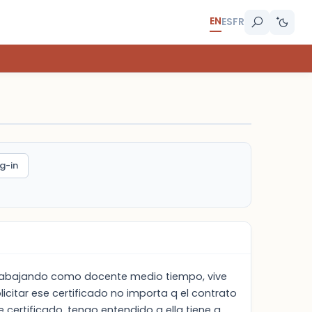
EN
ES
FR
g-in
 trabajando como docente medio tiempo, vive
icitar ese certificado no importa q el contrato
certificado, tengo entendido q ella tiene q