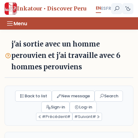
EN
Inkatour • Discover Peru
ES
FR
Menu
j'ai sortie avec un homme
perouvien et j'ai travaille avec 6
hommes perouviens
Back to list
New message
Search
Sign-in
Log-in
#Précédent#
#Suivant#