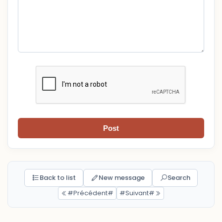
Post
Back to list
New message
Search
#Précédent#
#Suivant#