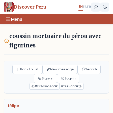
EN
Discover Peru
ES
FR
Menu
coussin mortuaire du pérou avec
figurines
Back to list
New message
Search
Sign-in
Log-in
#Précédent#
#Suivant#
félipe