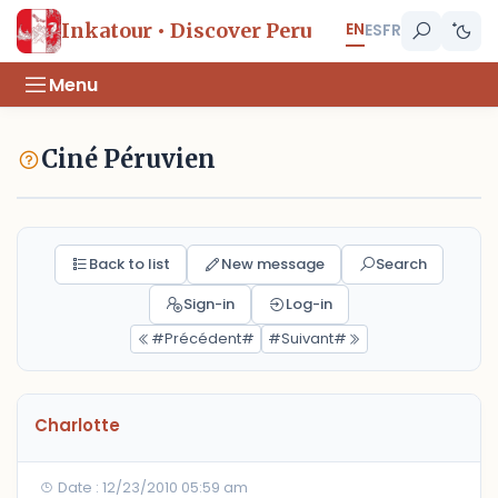
EN
Inkatour • Discover Peru
ES
FR
Menu
Ciné Péruvien
Back to list
New message
Search
Sign-in
Log-in
#Précédent#
#Suivant#
Charlotte
Date : 12/23/2010 05:59 am