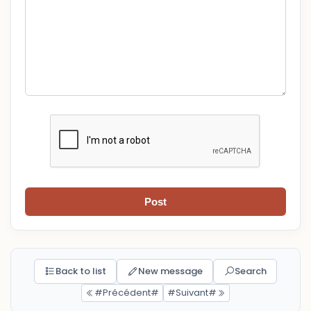
Post
Back to list
New message
Search
#Précédent#
#Suivant#