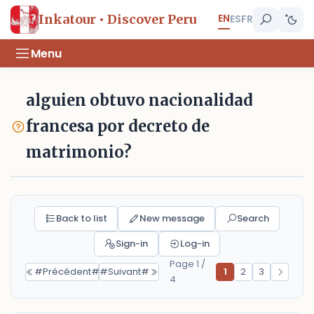
EN
Inkatour • Discover Peru
ES
FR
Menu
alguien obtuvo nacionalidad
francesa por decreto de
matrimonio?
Back to list
New message
Search
Sign-in
Log-in
Page 1 /
#Précédent#
#Suivant#
1
2
3
4