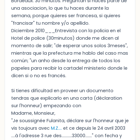
Bordeaux. 30 minutos. Preguntan si haces parte de
una asociacion, lo que tu haces durante la
semana, porque quieres ser francesa, si quieres
"francisar" tu nombre y/o apellido.
Diciembre 2010___Entrevista con la policia en el
Hotel de police (30minutos) donde me dicen al
momento de salir; "de esperar unos solos 3meses",
mientras que la prefectura me hablo del caso mas
común; "un anho desde la entrega de todos los
papeles para recibir la cartadel ministerio donde le
dicen si o no es francés.
Si tienes dificultad en proveer un documento
tendras que explicarlo en una carta (déclaration
sur l'honneur) empezando con
Madame, Monsieur,
"Je soussignée Fulanita, déclare sur l'honneur que je
vis toujours avec
M.Z....
et ce depuis le 24 avril 2003
....à l'adresse 3 rue des...........33000......." con fecha y