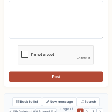
Post
Back to list
New message
Search
Page 1 /
#Précédent#
#Suivant#
1
2
3