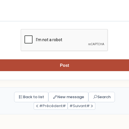
Post
Back to list
New message
Search
#Précédent#
#Suivant#