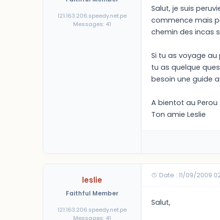
Salut, je suis peruv
121.163.206.speedy.net.pe
commence mais pas 
Messages: 41
chemin des incas si
Si tu as voyage au 
tu as quelque quest
besoin une guide a 
A bientot au Perou
Ton amie Leslie
Date : 11/09/2009 0
leslie
Faithful Member
Salut,
121.163.206.speedy.net.pe
Messages: 41