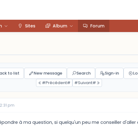
m
Sites
Album
Forum
ack to list
New message
Search
Sign-in
Lo
#Précédent#
#Suivant#
12:31 pm
répondre à ma question, si quelqu'un peu me conseiller d'alle