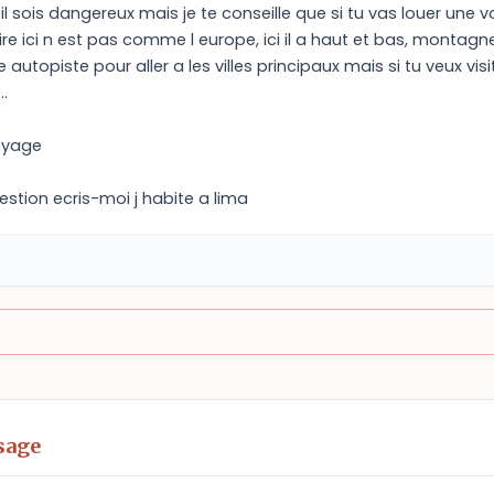
il sois dangereux mais je te conseille que si tu vas louer une v
oire ici n est pas comme l europe, ici il a haut et bas, montagn
 autopiste pour aller a les villes principaux mais si tu veux visi
.
oyage
stion ecris-moi j habite a lima
sage