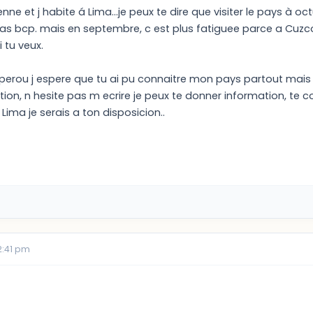
ienne et j habite á Lima...je peux te dire que visiter le pays à oc
bcp. mais en septembre, c est plus fatiguee parce a Cuzco, il
 tu veux.
perou j espere que tu ai pu connaitre mon pays partout mais si
ion, n hesite pas m ecrire je peux te donner information, te co
Lima je serais a ton disposicion..
2:41 pm