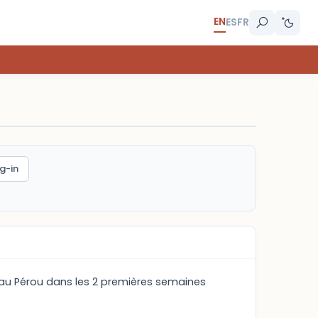
EN
ES
FR
g-in
r au Pérou dans les 2 premières semaines