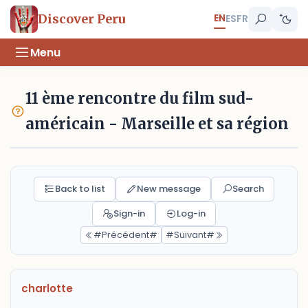
EN
Discover Peru
ES
FR
Menu
11 ème rencontre du film sud-
américain - Marseille et sa région
Back to list
New message
Search
Sign-in
Log-in
#Précédent#
#Suivant#
charlotte