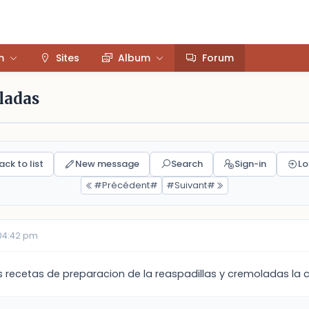
m
Sites
Album
Forum
oladas
ack to list
New message
Search
Sign-in
Lo
#Précédent#
#Suivant#
04:42 pm
as recetas de preparacion de la reaspadillas y cremoladas la 