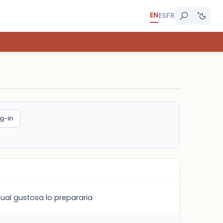
EN
ES
FR
g-in
cual gustosa lo prepararia