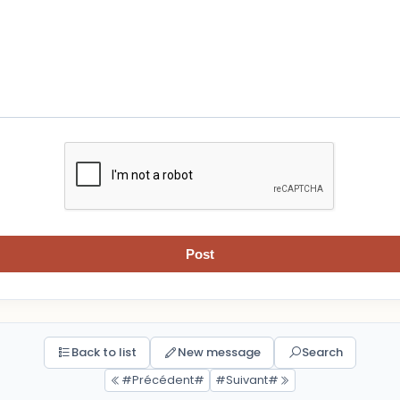
Post
Back to list
New message
Search
#Précédent#
#Suivant#