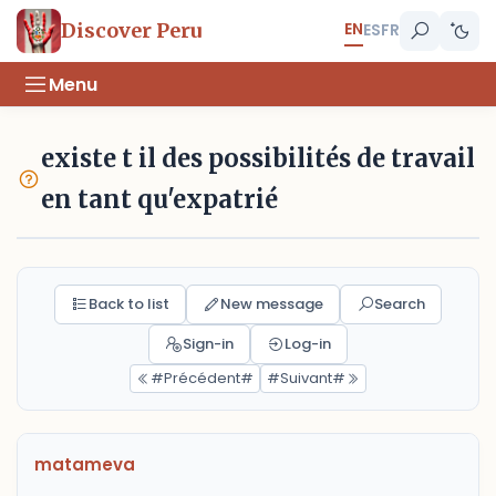
EN
Discover Peru
ES
FR
Menu
existe t il des possibilités de travail
en tant qu'expatrié
Back to list
New message
Search
Sign-in
Log-in
#Précédent#
#Suivant#
matameva