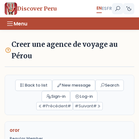
EN
Discover Peru
ES
FR
Menu
Creer une agence de voyage au
Pérou
Back to list
New message
Search
Sign-in
Log-in
#Précédent#
#Suivant#
oror
Regular Member