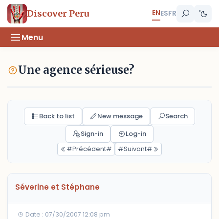
EN
Discover Peru
ES
FR
Menu
Une agence sérieuse?
Back to list
New message
Search
Sign-in
Log-in
#Précédent#
#Suivant#
Séverine et Stéphane
Date : 07/30/2007 12:08 pm