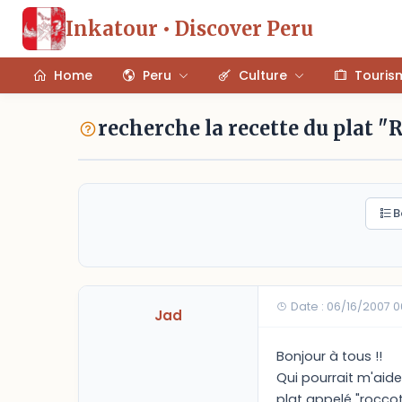
Inkatour • Discover Peru
Home
Peru
Culture
Touris
recherche la recette du plat "
B
Date : 06/16/2007 
Jad
Bonjour à tous !!
Qui pourrait m'aide
plat appelé "roccoto