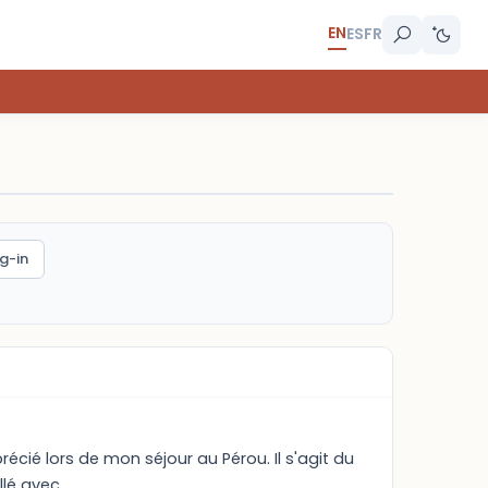
EN
ES
FR
g-in
écié lors de mon séjour au Pérou. Il s'agit du
é avec ....