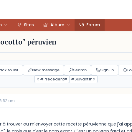
m
Sites
Album
Forum
Rocotto" péruvien
ack to list
New message
Search
Sign-in
Lo
#Précédent#
#Suivant#
06:52 am
r à trouver ou m'envoyer cette recette péruvienne que j'ai appr
", je crois que c'est le nom exact. C'est un poivron farci et grill