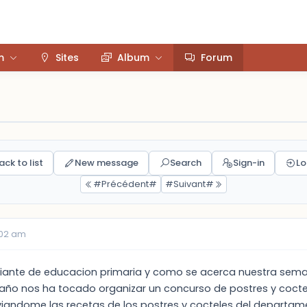
m
Sites
Album
Forum
ack to list
New message
Search
Sign-in
Lo
#Précédent#
#Suivant#
:02 am
iante de educacion primaria y como se acerca nuestra seman
 año nos ha tocado organizar un concurso de postres y coctel
andome las recetas de los postres y cocteles del departam