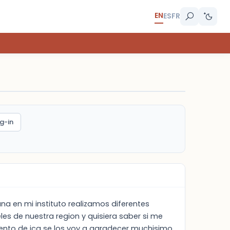
EN
ES
FR
g-in
a en mi instituto realizamos diferentes
es de nuestra region y quisiera saber si me
ento de ica se los voy a agradecer muchisimo