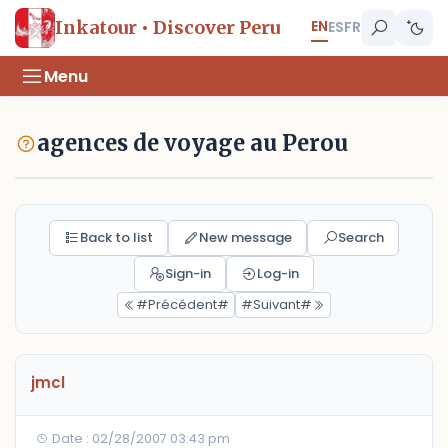
EN
Inkatour • Discover Peru
ES
FR
Menu
agences de voyage au Perou
Back to list
New message
Search
Sign-in
Log-in
#Précédent#
#Suivant#
jmcl
Date : 02/28/2007 03:43 pm