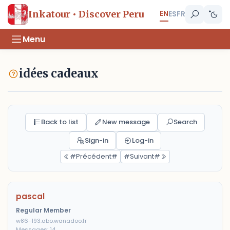
EN
Inkatour • Discover Peru
ES
FR
Menu
idées cadeaux
Back to list
New message
Search
Sign-in
Log-in
#Précédent#
#Suivant#
pascal
Regular Member
w86-193.abo.wanadoo.fr
Messages: 14