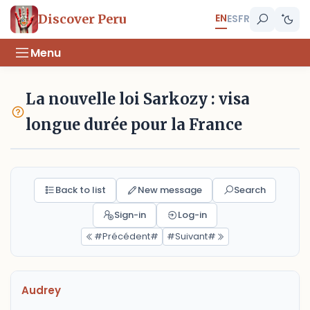
EN
Discover Peru
ES
FR
Menu
La nouvelle loi Sarkozy : visa
longue durée pour la France
Back to list
New message
Search
Sign-in
Log-in
#Précédent#
#Suivant#
Audrey