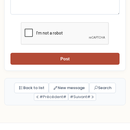
Post
Back to list
New message
Search
#Précédent#
#Suivant#