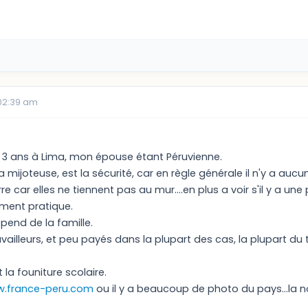
02:39 am
 3 ans à Lima, mon épouse étant Péruvienne.
 mijoteuse, est la sécurité, car en règle générale il n'y a aucu
re car elles ne tiennent pas au mur....en plus a voir s'il y a une 
ement pratique.
pend de la famille.
vailleurs, et peu payés dans la plupart des cas, la plupart du 
t la founiture scolaire.
.france-peru.com
ou il y a beaucoup de photo du pays...la no