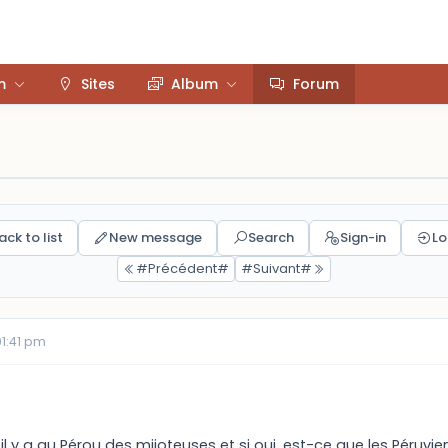
m
Sites
Album
Forum
ack to list
New message
Search
Sign-in
Lo
#Précédent#
#Suivant#
1:41 pm
 il y a au Pérou des mijoteuses et si oui, est-ce que les Péruvie