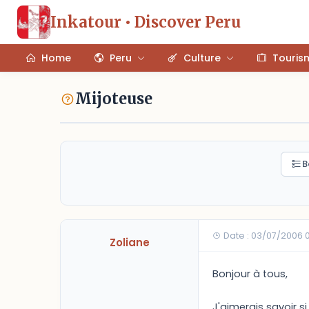
Inkatour • Discover Peru
Home
Peru
Culture
Touris
Mijoteuse
B
Date : 03/07/2006 0
Zoliane
Bonjour à tous,
J'aimerais savoir si