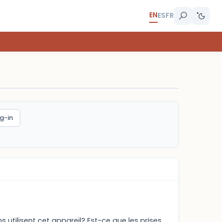
EN
ES
FR
g-in
ns utilisent cet appareil? Est-ce que les prises