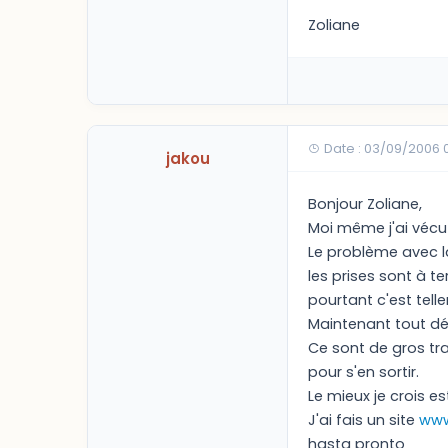
Zoliane
Date : 03/09/2006 
jakou
Bonjour Zoliane,
Moi même j'ai vécu
Le problème avec la
les prises sont à ter
pourtant c'est tell
Maintenant tout dé
Ce sont de gros tra
pour s'en sortir.
Le mieux je crois es
J'ai fais un site
www
hasta pronto