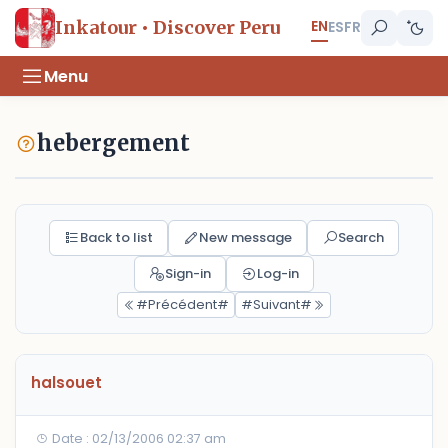
EN
Inkatour • Discover Peru
ES
FR
Menu
hebergement
Back to list
New message
Search
Sign-in
Log-in
#Précédent#
#Suivant#
halsouet
Date : 02/13/2006 02:37 am