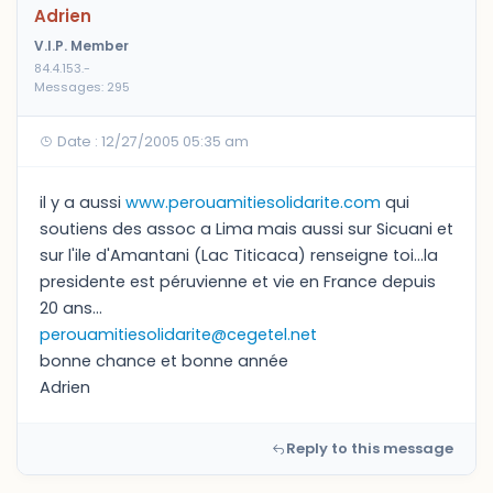
Adrien
V.I.P. Member
84.4.153.-
Messages: 295
Date : 12/27/2005 05:35 am
il y a aussi
www.perouamitiesolidarite.com
qui
soutiens des assoc a Lima mais aussi sur Sicuani et
sur l'ile d'Amantani (Lac Titicaca) renseigne toi...la
presidente est péruvienne et vie en France depuis
20 ans...
perouamitiesolidarite@cegetel.net
bonne chance et bonne année
Adrien
Reply to this message