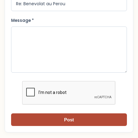
Message *
Post