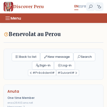
EN
Discover Peru
ES
FR
Menu
Benevolat au Perou
Back to list
New message
Search
Sign-in
Log-in
#Précédent#
#Suivant#
Anuta
One time Member
enss264.t3.ans.net
Messages: 2