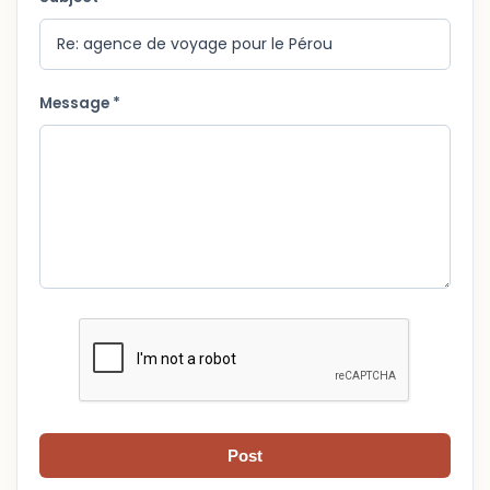
Message *
Post