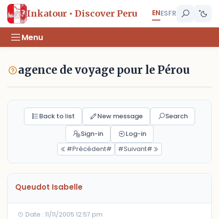
EN
Inkatour • Discover Peru
ES
FR
Menu
agence de voyage pour le Pérou
Back to list
New message
Search
Sign-in
Log-in
#Précédent#
#Suivant#
Queudot Isabelle
Date : 11/11/2005 12:57 pm