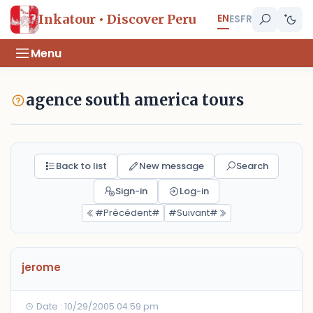
EN
Inkatour • Discover Peru
ES
FR
Menu
agence south america tours
Back to list
New message
Search
Sign-in
Log-in
#Précédent#
#Suivant#
jerome
Date : 10/29/2005 04:59 pm