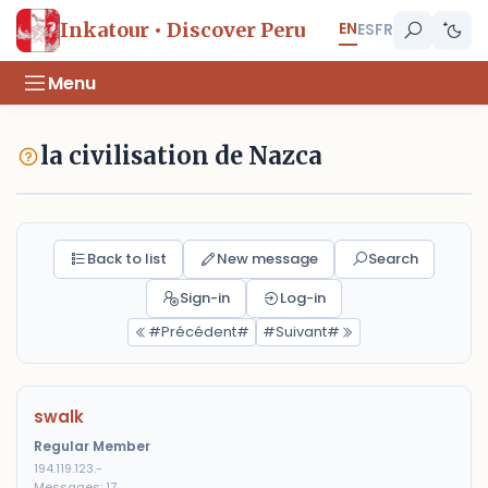
EN
Inkatour • Discover Peru
ES
FR
Menu
la civilisation de Nazca
Back to list
New message
Search
Sign-in
Log-in
#Précédent#
#Suivant#
swalk
Regular Member
194.119.123.-
Messages: 17