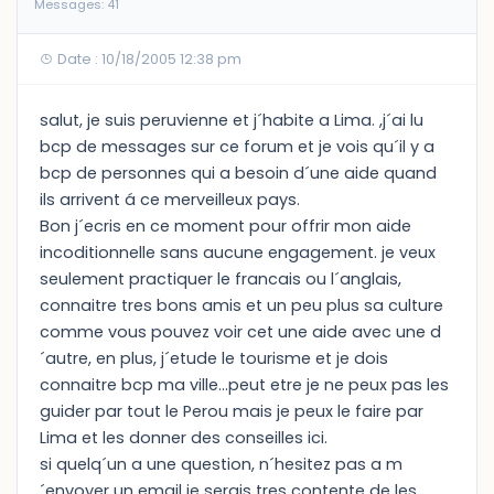
Messages: 41
Date : 10/18/2005 12:38 pm
salut, je suis peruvienne et j´habite a Lima. ,j´ai lu
bcp de messages sur ce forum et je vois qu´il y a
bcp de personnes qui a besoin d´une aide quand
ils arrivent á ce merveilleux pays.
Bon j´ecris en ce moment pour offrir mon aide
incoditionnelle sans aucune engagement. je veux
seulement practiquer le francais ou l´anglais,
connaitre tres bons amis et un peu plus sa culture
comme vous pouvez voir cet une aide avec une d
´autre, en plus, j´etude le tourisme et je dois
connaitre bcp ma ville...peut etre je ne peux pas les
guider par tout le Perou mais je peux le faire par
Lima et les donner des conseilles ici.
si quelq´un a une question, n´hesitez pas a m
´envoyer un email je serais tres contente de les