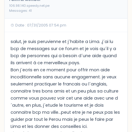
106.98.140.speedy.net.pe
Messages: 41
Date : 07/31/2005 07:54 pm
salut, je suis peruvienne et j´habite a Lima. ,j´ai lu
bcp de messages sur ce forum et je vois qu´il y a
bcp de personnes qui a besoin d´une aide quand
ils arrivent á ce merveilleux pays.
Bon j´ecris en ce moment pour offrir mon aide
incoditionnelle sans aucune engagement. je veux
seulement practiquer le francais ou l´anglais,
connaitre tres bons amis et un peu plus sa culture
comme vous pouvez voir cet une aide avec une d
´autre, en plus, j´etude le tourisme et je dois
connaitre bcp ma ville...peut etre je ne peux pas les
guider par tout le Perou mais je peux le faire par
Lima et les donner des conseilles ici.