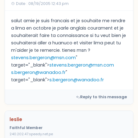
Date : 08/19/2005 12:43 pm
salut amie je suis francais et je souhaite me rendre
a lima en octobre je parle anglais courament et je
souhaiterait faire ta connaissance si tu veut bien je
souhaiterai aller a huanuco et visiter lima peut tu
m'aider je te remercie. tienes msn ?
stevens.bergeron@msn.com
"
target="_blank">
stevens.bergeron@msn.com
s.bergeron@wanadoo.fr
"
target="_blank">
s.bergeron@wanadoo.fr
Reply to this message
leslie
Faithful Member
240.202.47.speedy.net.pe