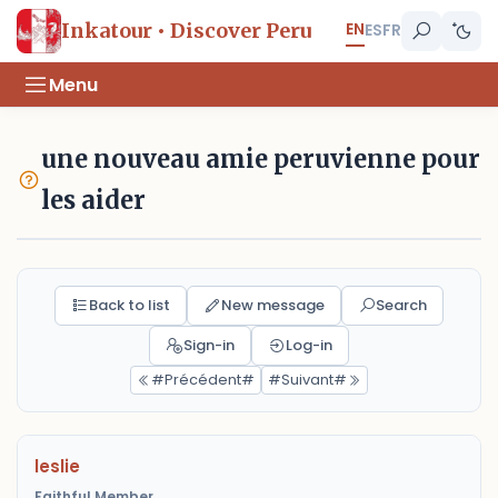
EN
Inkatour • Discover Peru
ES
FR
Menu
une nouveau amie peruvienne pour
les aider
Back to list
New message
Search
Sign-in
Log-in
#Précédent#
#Suivant#
leslie
Faithful Member