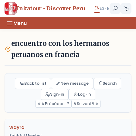
EN
Inkatour • Discover Peru
ES
FR
Menu
encuentro con los hermanos
peruanos en francia
Back to list
New message
Search
Sign-in
Log-in
#Précédent#
#Suivant#
wayra
Faithful Member