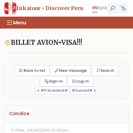
EN
Inkatour • Discover Peru
ES
FR
Menu
BILLET AVION+VISA!!!
Back to list
New message
Search
Sign-in
Log-in
#Précédent#
#Suivant#
Candice
Date : 04/26/2005 02:00 pm