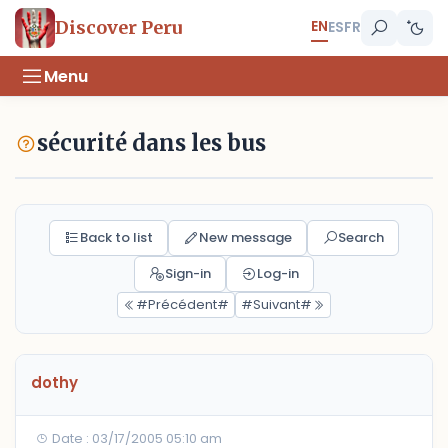
EN
Discover Peru
ES
FR
Menu
sécurité dans les bus
Back to list
New message
Search
Sign-in
Log-in
#Précédent#
#Suivant#
dothy
Date : 03/17/2005 05:10 am