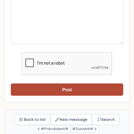
Post
Back to list
New message
Search
#Précédent#
#Suivant#