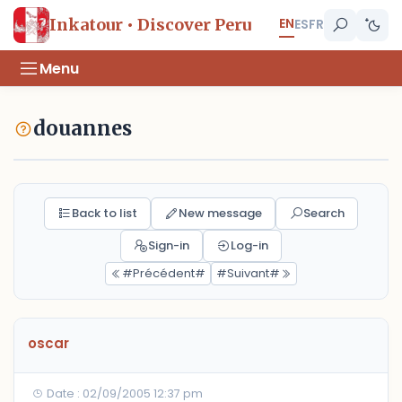
EN
Inkatour • Discover Peru
ES
FR
Menu
douannes
Back to list
New message
Search
Sign-in
Log-in
#Précédent#
#Suivant#
oscar
Date : 02/09/2005 12:37 pm