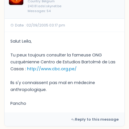
Country: Belgium
243.81.adsl.skynet.be
Messages: 54
Date : 02/09/2005 03:17 pm
Salut Leila,
Tu peux toujours consulter la fameuse ONG
cuzquénienne Centro de Estudios Bartolmé de Las
Casas :
http://www.cbc.org.pe/
Ils s'y connaissent pas mal en médecine
anthropologique.
Pancho
Reply to this message