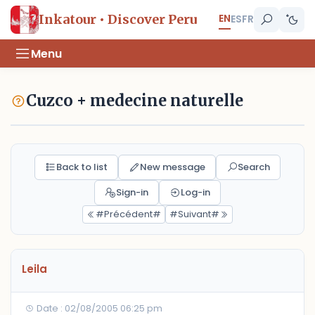
EN
Inkatour • Discover Peru
ES
FR
Menu
Cuzco + medecine naturelle
Back to list
New message
Search
Sign-in
Log-in
#Précédent#
#Suivant#
Leila
Date : 02/08/2005 06:25 pm