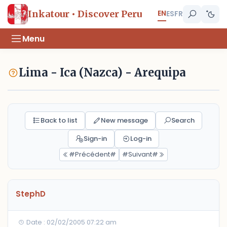
EN
Inkatour • Discover Peru
ES
FR
Menu
Lima - Ica (Nazca) - Arequipa
Back to list
New message
Search
Sign-in
Log-in
#Précédent#
#Suivant#
StephD
Date : 02/02/2005 07:22 am